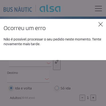
Skip to Main Content
Togg
Horários
Ocorreu um erro
Não é possível processar o seu pedido neste momento. Tente
novamente mais tarde.
O seu bilhete flexível, tem 30 dias para o utilizar
Origem
Intercambio
Destino
Ida e volta
Só ida
−
1
+
Adultos
(30-64 anos)