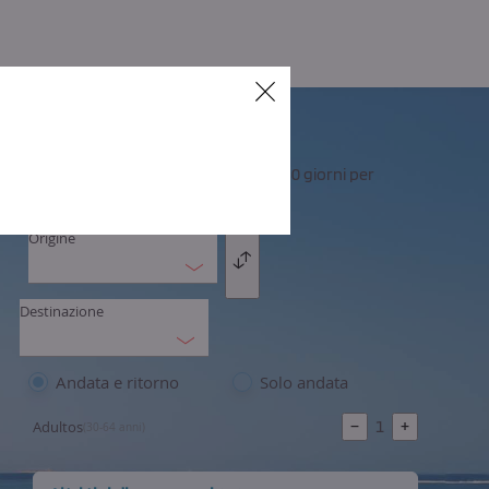
Cerrar
Il tuo biglietto flessibile, disponi di 30 giorni per
utilizzarlo
Origine
Intercambio
Destinazione
Andata e ritorno
Solo andata
−
1
+
Adultos
(30-64 anni)