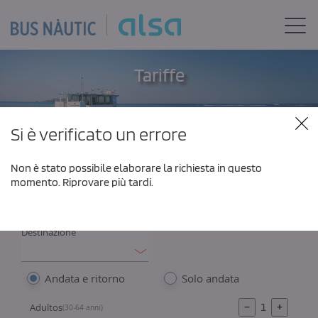
Skip to Main Content
Togg
Tariffe
Si è verificato un errore
Il tuo biglietto flessibile, disponi di 30 giorni per
utilizzarlo
Non è stato possibile elaborare la richiesta in questo
momento. Riprovare più tardi.
Origine
Intercambio
Destinazione
Andata e ritorno
Solo andata
−
1
+
Adultos
(30-64 anni)