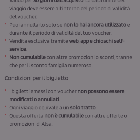
Valido per
30 giorni dall'acquisto
. La data limite del
viaggio deve essere all'interno del periodo di validità
del voucher.
Puoi annullarlo solo se
non lo hai ancora utilizzato
e
durante il periodo di validità del tuo voucher.
Vendita esclusiva tramite
web, app e chioschi self-
service
.
Non cumulabile
con altre promozioni o sconti, tranne
che per il sconto famiglia numerosa.
Condizioni per il biglietto
I biglietti emessi con voucher
non possono essere
modificati o annullati
.
Ogni viaggio equivale a un
solo tratto
.
Questa offerta
non è cumulabile
con altre offerte o
promozioni di Alsa.