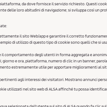
o piattaforma, da dove fornisce il servizio richiesto. Questi
e delle loro abitudini di navigazione; si sviluppa così un prof
cate:
rettamente il sito Web/app e garantire il corretto funzioname
empio di utilizzo di questo tipo di cookie sono quelli che si u
re il comportamento degli utenti in forma aggregata e anonima, 
i, giorno e ora, piattaforma, numero di clic in un banner, paro
umento estremamente utile per apportare miglioramenti al sit
pertinenti agli interessi dei visitatori. Mostrano annunci per
ie utilizzati nel sito web di ALSA affinché tu possa identificar
ingua selezionata dall'utente sul sito di ALSA quando fa clic sul