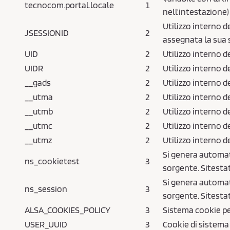
tecnocom.portal.locale
1
nell'intestazione)
Utilizzo interno de
JSESSIONID
2
assegnata la sua
UID
2
Utilizzo interno d
UIDR
2
Utilizzo interno d
__gads
2
Utilizzo interno d
__utma
2
Utilizzo interno d
__utmb
2
Utilizzo interno d
__utmc
2
Utilizzo interno d
__utmz
2
Utilizzo interno d
Si genera automati
ns_cookietest
3
sorgente. Sitesta
Si genera automati
ns_session
3
sorgente. Sitesta
ALSA_COOKIES_POLICY
3
Sistema cookie pe
USER_UUID
3
Cookie di sistema 