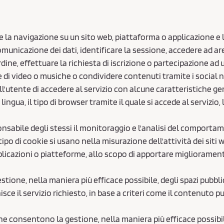
la navigazione su un sito web, piattaforma o applicazione e la
comunicazione dei dati, identificare la sessione, accedere ad a
rdine, effettuare la richiesta di iscrizione o partecipazione ad
 di video o musiche o condividere contenuti tramite i social 
'utente di accedere al servizio con alcune caratteristiche gener
ngua, il tipo di browser tramite il quale si accede al servizio,
nsabile degli stessi il monitoraggio e l'analisi del comportame
po di cookie si usano nella misurazione dell'attività dei siti w
pplicazioni o piatteforme, allo scopo di apportare miglioramenti, 
tione, nella maniera più efficace possibile, degli spazi pubbli
ce il servizio richiesto, in base a criteri come il contenuto pu
 consentono la gestione, nella maniera più efficace possibile,