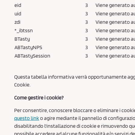
eid
3
Viene generato au
uid
3
Viene generato au
zdi
3
Viene generato au
*_ibtssn
3
Viene generato au
BTasty
3
Viene generato a
ABTastyNPS
3
Viene generato a
ABTastySession
3
Viene generato a
Questa tabella informativa verrà opportunamente aggio
Cookie.
Come gestire i cookie?
Per consentire, conoscere bloccare o eliminare i cookie
questo link
o agire mediante il pannello di configurazi
disabilitando l'installazione di cookie e rimuovendo qu
possibile accedere ad alcune funzionalità e/o servizi d