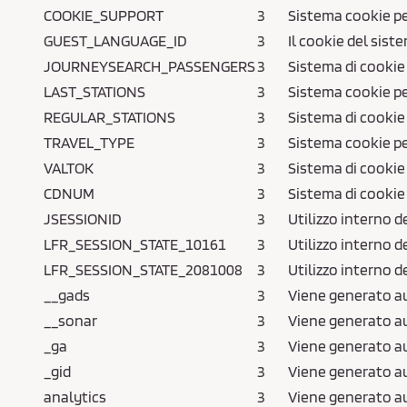
COOKIE_SUPPORT
3
Sistema cookie per
GUEST_LANGUAGE_ID
3
Il cookie del sist
JOURNEYSEARCH_PASSENGERS
3
Sistema di cookie 
LAST_STATIONS
3
Sistema cookie per
REGULAR_STATIONS
3
Sistema di cookie 
TRAVEL_TYPE
3
Sistema cookie per
VALTOK
3
Sistema di cookie 
CDNUM
3
Sistema di cookie 
JSESSIONID
3
Utilizzo interno d
LFR_SESSION_STATE_10161
3
Utilizzo interno d
LFR_SESSION_STATE_2081008
3
Utilizzo interno d
__gads
3
Viene generato au
__sonar
3
Viene generato au
_ga
3
Viene generato au
_gid
3
Viene generato au
analytics
3
Viene generato au