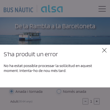
Salta al contingut principal
Togg
De la Rambla a la Barceloneta
El teu bitllet flexible, tens 30 dies per utilitzar-lo
S’ha produït un error
Origen
Intercambio
No ha estat possible processar la sol·licitud en aquest
moment. Intenta-ho de nou més tard.
Destí
Anada i tornada
Només anada
−
1
+
Adult
(30-64 anys)