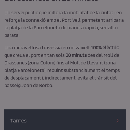
Un servei públic que millora la mobilitat de la ciutat i en
reforça la connexió amb el Port Vell, permetent arribar a
la platja de la Barceloneta de manera ràpida, senzilla i
barata.
Una meravellosa travessia en un vaixell
100% elèctric
que creua el port en tan sols
10 minuts
des del Moll de
Drassanes (zona Colom) fins al Moll de Llevant (zona
platja Barceloneta), reduint substancialment el temps
de desplaçament i, indirectament, evita el trànsit del
passeig Joan de Borbó.
Tarifes