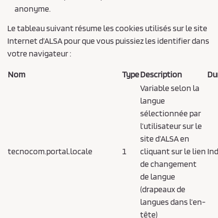
anonyme.
Le tableau suivant résume les cookies utilisés sur le site
Internet d’ALSA pour que vous puissiez les identifier dans
votre navigateur :
Nom
Type
Description
Du
Variable selon la
langue
sélectionnée par
l’utilisateur sur le
site d’ALSA en
tecnocom.portal.locale
1
cliquant sur le lien
In
de changement
de langue
(drapeaux de
langues dans l’en-
tête)