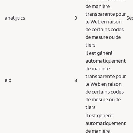
de manière
transparente pour
analytics
3
Se
le Web en raison
de certains codes
de mesure ou de
tiers
Il est généré
automatiquement
de manière
transparente pour
eid
3
le Web en raison
de certains codes
de mesure ou de
tiers
Il est généré
automatiquement
de manière