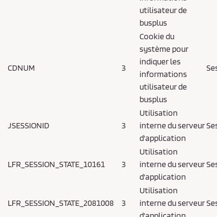
utilisateur de
busplus
Cookie du
système pour
indiquer les
CDNUM
3
Se
informations
utilisateur de
busplus
Utilisation
JSESSIONID
3
interne du serveur
Se
d'application
Utilisation
LFR_SESSION_STATE_10161
3
interne du serveur
Se
d'application
Utilisation
LFR_SESSION_STATE_2081008
3
interne du serveur
Se
d'application