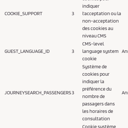
indiquer
COOKIE_SUPPORT
3
l'acceptation ou la
non-acceptation
des cookies au
niveau CMS
CMS-level
GUEST_LANGUAGE_ID
3
language system
An
cookie
Système de
cookies pour
indiquer la
préférence du
JOURNEYSEARCH_PASSENGERS
3
An
nombre de
passagers dans
les horaires de
consultation
Cookie système