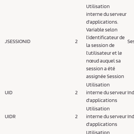
Utilisation
interne du serveur
d'applications.
Variable selon
l’identificateur de
JSESSIONID
2
Se
la session de
l’utilisateur et le
nœud auquel sa
session a été
assignée Session
Utilisation
UID
2
interne du serveur
In
d'applications
Utilisation
UIDR
2
interne du serveur
In
d'applications
Utilisation