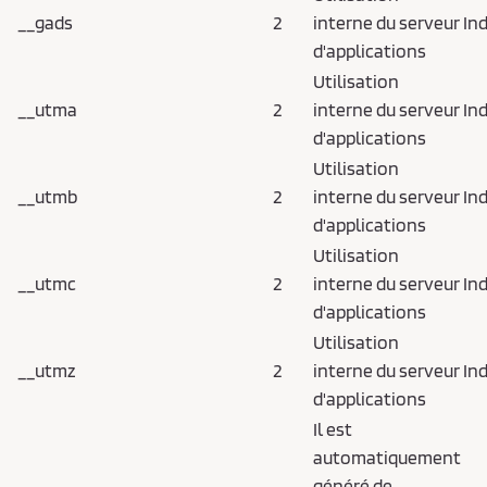
__gads
2
interne du serveur
In
d'applications
Utilisation
__utma
2
interne du serveur
In
d'applications
Utilisation
__utmb
2
interne du serveur
In
d'applications
Utilisation
__utmc
2
interne du serveur
In
d'applications
Utilisation
__utmz
2
interne du serveur
In
d'applications
Il est
automatiquement
généré de