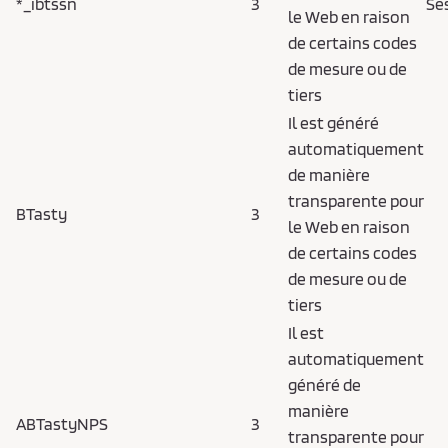
*_ibtssn
3
Se
le Web en raison
de certains codes
de mesure ou de
tiers
Il est généré
automatiquement
de manière
transparente pour
BTasty
3
le Web en raison
de certains codes
de mesure ou de
tiers
Il est
automatiquement
généré de
manière
ABTastyNPS
3
transparente pour