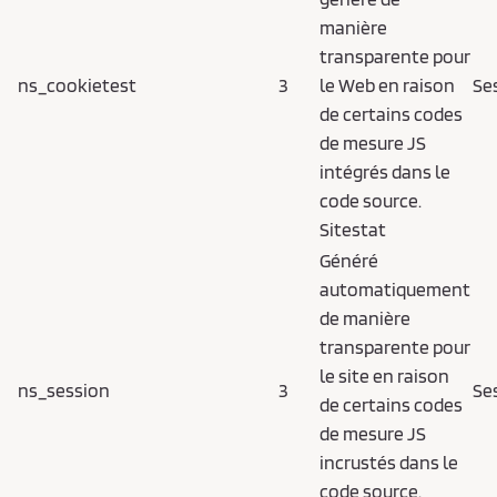
manière
transparente pour
ns_cookietest
3
le Web en raison
Se
de certains codes
de mesure JS
intégrés dans le
code source.
Sitestat
Généré
automatiquement
de manière
transparente pour
le site en raison
ns_session
3
Se
de certains codes
de mesure JS
incrustés dans le
code source.