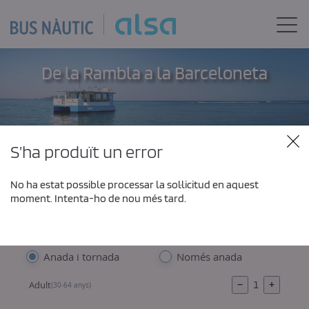
Salta al contingut principal
Togg
De la Rambla a la Barceloneta
El teu bitllet flexible, tens 30 dies per utilitzar-lo
S’ha produït un error
Origen
Intercambio
No ha estat possible processar la sol·licitud en aquest
moment. Intenta-ho de nou més tard.
Destí
Anada i tornada
Només anada
−
1
+
Adult
(30-64 anys)