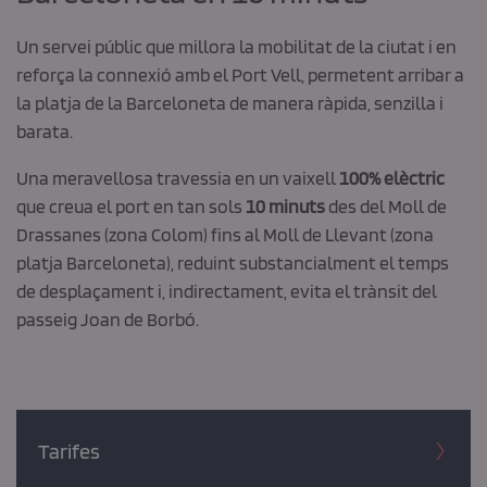
Un servei públic que millora la mobilitat de la ciutat i en
reforça la connexió amb el Port Vell, permetent arribar a
la platja de la Barceloneta de manera ràpida, senzilla i
barata.
Una meravellosa travessia en un vaixell
100% elèctric
que creua el port en tan sols
10 minuts
des del Moll de
Drassanes (zona Colom) fins al Moll de Llevant (zona
platja Barceloneta), reduint substancialment el temps
de desplaçament i, indirectament, evita el trànsit del
passeig Joan de Borbó.
Tarifes